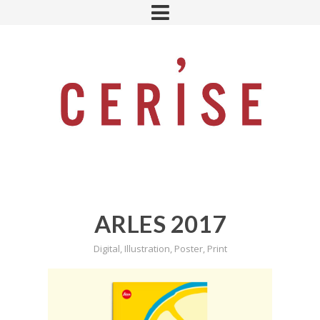
ARLES 2017
Digital
,
Illustration
,
Poster
,
Print